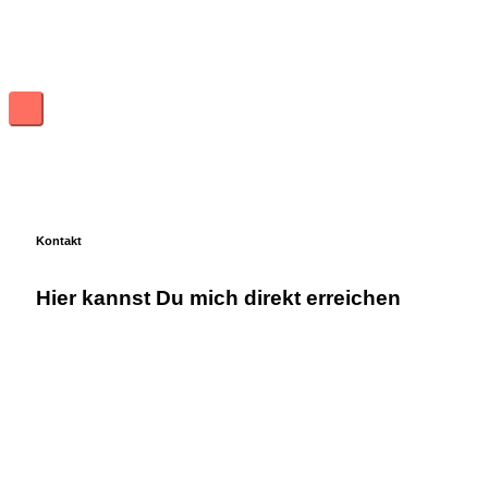
Zum
Inhalt
springen
Hauptmenü
Kontakt
Hier kannst Du mich direkt erreichen